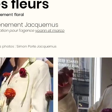
es fleurs
ement floral
énement
Jacquemus
ation pour l'agence
yoann et marco
ts photos : Simon Porte Jacquemus