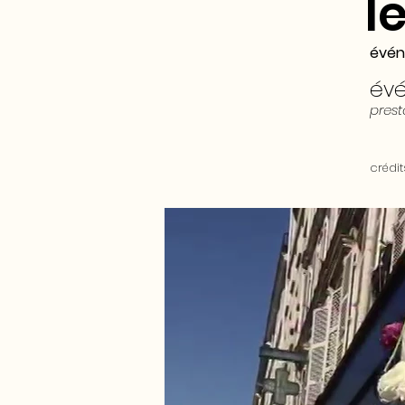
l
évén
év
prest
crédi