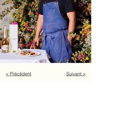
< Précédent
Suivant >
suivre
scénographie
design f
loral